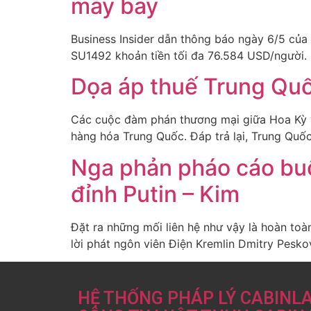
máy bay
Business Insider dẫn thông báo ngày 6/5 của 
SU1492 khoản tiền tối đa 76.584 USD/người. 
Dọa áp thuế Trung Quố
Các cuộc đàm phán thương mại giữa Hoa Kỳ v
hàng hóa Trung Quốc. Đáp trả lại, Trung Quố
Nga phản pháo cáo buộ
đỉnh Putin – Kim
Đặt ra những mối liên hệ như vậy là hoàn toàn
lời phát ngôn viên Điện Kremlin Dmitry Pesk
HỆ THỐNG PHÁP LÝ CABINL