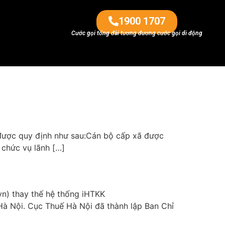
1900 1707
Cước gọi tổng đài tương đương cước gọi di động
 được quy định như sau:Cán bộ cấp xã được
 chức vụ lãnh […]
vn) thay thế hệ thống iHTKK
Hà Nội. Cục Thuế Hà Nội đã thành lập Ban Chỉ