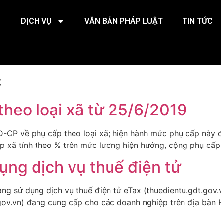
U
DỊCH VỤ
VĂN BẢN PHÁP LUẬT
TIN TỨC
c
theo loại xã từ 25/6/2019
Đ-CP về phụ cấp theo loại xã; hiện hành mức phụ cấp này
ấp xã tính theo % trên mức lương hiện hưởng, cộng phụ cấp
ụng dịch vụ thuế điện tử
ng sử dụng dịch vụ thuế điện tử eTax (thuedientu.gdt.gov.
gov.vn) đang cung cấp cho các doanh nghiệp trên địa bàn 