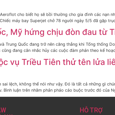
Aeroflot cho biết họ sẽ bồi thường cho gia đình các nạn n
Chiếc máy bay Superjet chở 78 người ngày 5/5 đã gặp trục
c, Mỹ hứng chịu đòn đau từ T
à Trung Quốc đang trở nên căng thẳng khi Tổng thống Don
c cũng đang cân nhắc hủy các cuộc đàm phán theo kế hoạch
c vụ Triều Tiên thử tên lửa l
 sai lệch, không thể nói như vậy. Đó là tất cả những gì ch
ov. Bình luận trên nhằm phản pháo cáo buộc trước đó của N
AW
HỖ TRỢ