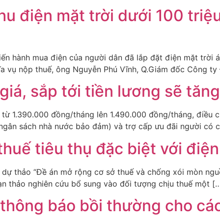
hu điện mặt trời dưới 100 tr
tiến hành mua điện của người dân đã lắp đặt điện mặt trời
hĩa vụ nộp thuế, ông Nguyễn Phú Vĩnh, Q.Giám đốc Công ty 
giá, sắp tới tiền lương sẽ tă
 từ 1.390.000 đồng/tháng lên 1.490.000 đồng/tháng, điều ch
 ngân sách nhà nước bảo đảm) và trợ cấp ưu đãi người có 
uế tiêu thụ đặc biệt với điện
dự thảo “Đề án mở rộng cơ sở thuế và chống xói mòn nguồn
ạn thảo nghiên cứu bổ sung vào đối tượng chịu thuế một [
hông báo bồi thường cho các