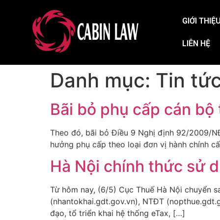
GIỚI THIỆ
LIÊN HỆ
Danh mục:
Tin tứ
Bãi bỏ phụ cấp cán bộ 
Theo đó, bãi bỏ Điều 9 Nghị định 92/2009/N
hưởng phụ cấp theo loại đơn vị hành chính c
Hà Nội chính thức sử d
Từ hôm nay, (6/5) Cục Thuế Hà Nội chuyển sa
(nhantokhai.gdt.gov.vn), NTĐT (nopthue.gdt.
đạo, tổ triển khai hệ thống eTax, […]