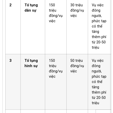
2
Tố tụng
150
30 triệu
Vụ việc
dân sự
triệu
đồng/vụ
đông
đồng/vụ
việc
người,
việc
phức tạp
có thể
tăng
thêm phí
từ 20-50
triệu
3
Tố tụng
150
50 triệu
Vụ việc
hình sự
triệu
đồng/vụ
đông
đồng/vụ
việc
người,
việc
phức tạp
có thể
tăng
thêm phí
từ 20-50
triệu