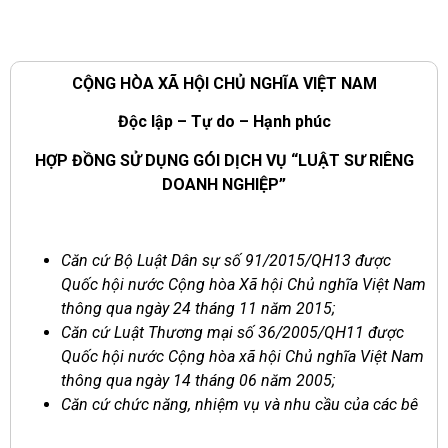
CỘNG HÒA XÃ HỘI CHỦ NGHĨA VIỆT NAM
Độc lập – Tự do – Hạnh phúc
HỢP ĐỒNG SỬ DỤNG GÓI DỊCH VỤ “LUẬT SƯ RIÊNG
DOANH NGHIỆP”
Căn cứ Bộ Luật Dân sự số
91
/20
1
5/QH1
3
được
Quốc hội nước Cộng hòa Xã hội Chủ nghĩa Việt Nam
thông qua ngày
24
tháng
11
năm 20
1
5;
Căn cứ Luật Thương mại số 36/2005/QH11 được
Quốc hội nước Cộng hòa
x
ã hội Chủ nghĩa Việt Nam
thông qua ngày 14 tháng 06 năm 2005;
Căn cứ chức năng, nhiệm vụ và nhu cầu của các bê