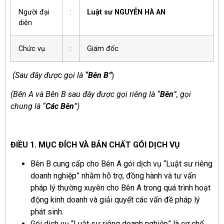
Người đại
:
Luật sư NGUYỄN HÀ AN
diện
Chức vụ
:
Giám đốc
(Sau đây được gọi là
“Bên B”
)
(Bên A và Bên B sau đây được gọi riêng là “
Bên
”, gọi
chung là “
Các Bên
”)
ĐIỀU 1. MỤC ĐÍCH VÀ BẢN CHẤT GÓI DỊCH VỤ
Bên B cung cấp cho Bên A gói dịch vụ “Luật sư riêng
doanh nghiệp” nhằm hỗ trợ, đồng hành và tư vấn
pháp lý thường xuyên cho Bên A trong quá trình hoạt
động kinh doanh và giải quyết các vấn đề pháp lý
phát sinh.
Gói dịch vụ “Luật sư riêng doanh nghiệp” là cơ chế