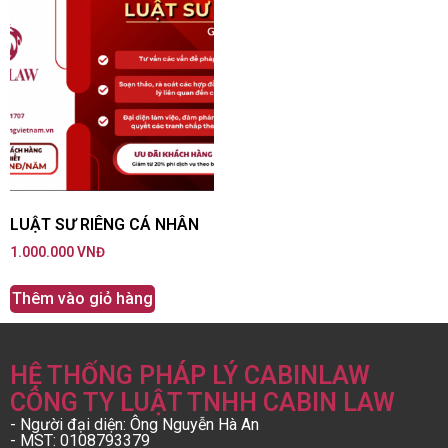
LUẬT SƯ RIÊNG CÁ NHÂN
1.000.000
VNĐ
Thêm vào giỏ hàng
HỆ THỐNG PHÁP LÝ CABINLAW
CÔNG TY LUẬT TNHH CABIN LAW
- Người đại diện: Ông Nguyễn Hà An
- MST: 0108793379