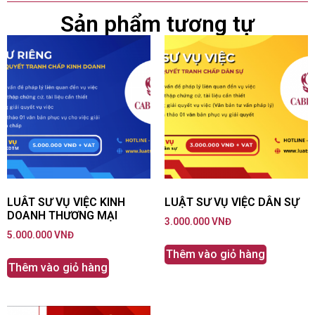
Sản phẩm tương tự
LUÂT SƯ VỤ VIỆC KINH
LUẬT SƯ VỤ VIỆC DÂN SỰ
DOANH THƯƠNG MẠI
3.000.000
VNĐ
5.000.000
VNĐ
Thêm vào giỏ hàng
Thêm vào giỏ hàng