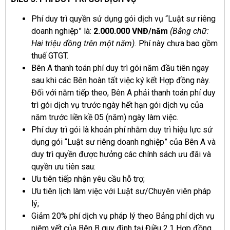
Phí duy trì quyền sử dụng gói dịch vụ “Luật sư riêng
doanh nghiệp” là:
2.000.000 VNĐ/năm
(Bằng chữ:
Hai triệu đồng trên một năm).
Phí này chưa bao gồm
thuế GTGT.
Bên A thanh toán phí duy trì gói năm đầu tiên ngay
sau khi các Bên hoàn tất việc ký kết Hợp đồng này.
Đối với năm tiếp theo, Bên A phải thanh toán phí duy
trì gói dịch vụ trước ngày hết hạn gói dịch vụ của
năm trước liền kề 05 (năm) ngày làm việc.
Phí duy trì gói là khoản phí nhằm duy trì hiệu lực sử
dụng gói “Luật sư riêng doanh nghiệp” của Bên A và
duy trì quyền được hưởng các chính sách ưu đãi và
quyền ưu tiên sau:
Ưu tiên tiếp nhận yêu cầu hỗ trợ;
Ưu tiên lịch làm việc với Luật sư/Chuyên viên pháp
lý;
Giảm 20% phí dịch vụ pháp lý theo Bảng phí dịch vụ
niêm yết của Bên B quy định tại Điều 2.1 Hợp đồng