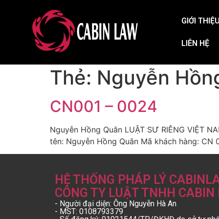
GIỚI THIỆ
LIÊN HỆ
Thẻ:
Nguyễn Hồn
CN001 – 0024
Nguyễn Hồng Quân LUẬT SƯ RIÊNG VIỆT NAM H
tên: Nguyễn Hồng Quân Mã khách hàng: CN 0
HỆ THỐNG PHÁP LÝ CABINL
CÔNG TY LUẬT TNHH CABIN
- Người đại diện: Ông Nguyễn Hà An
- MST: 0108793379