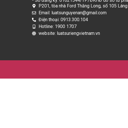
- Số đăng ký: 01021544/TP/ĐKHĐ do sở tư phá
P201, tòa nhà Ford Thăng Long, số 105 Láng
Email: luatsunguyenan@gmail.com
Điện thoại: 0913.300.104
Hotline: 1900 1707
website: luatsuriengvietnam.vn