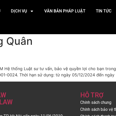
U
DỊCH VỤ
VĂN BẢN PHÁP LUẬT
TIN TỨC
g Quân
ệ thống Luật sư tư vấn, bảo vệ quyền lợi cho bạn trong
01-0024. Thời hạn sử dụng: từ ngày 05/12/2024 đến ngày
AW
HỖ TRỢ
 LAW
Chính sách chung
Chính sách bảo vệ t